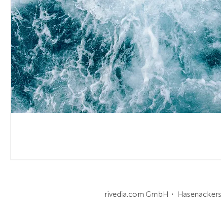
rivedia.com GmbH • Hasenackerst
rivedia.com GmbH
Hasenackerstrasse 50, 8708 Männedorf
+41 43 810 50 55 | +41 79 351 17 25