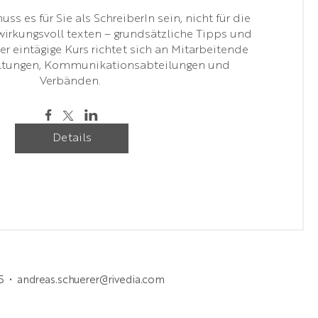
ss es für Sie als SchreiberIn sein, nicht für die 
wirkungsvoll texten – grundsätzliche Tipps und 
r eintägige Kurs richtet sich an Mitarbeitende 
ltungen, Kommunikationsabteilungen und 
Verbänden. 
Details
25 •
andreas.schuerer@rivedia.com