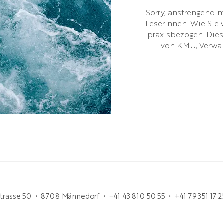
Sorry, anstrengend mu
LeserInnen. Wie Sie 
praxisbezogen. Diese
von KMU, Verwa
rasse 50 • 8708 Männedorf • +41 43 810 50 55 • +41 79 351 17 