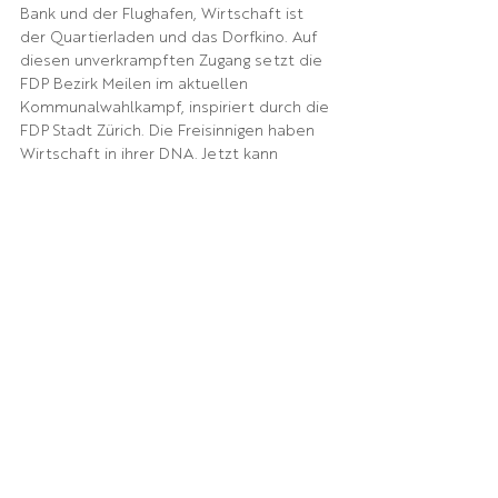
Bank und der Flughafen, Wirtschaft ist 
der Quartierladen und das Dorfkino. Auf 
diesen unverkrampften Zugang setzt die 
FDP Bezirk Meilen im aktuellen 
Kommunalwahlkampf, inspiriert durch die 
FDP Stadt Zürich. Die Freisinnigen haben 
Wirtschaft in ihrer DNA. Jetzt kann 
glaubwürdig vermittelt werden, dass 
damit nicht Teppichetagen gemeint sind 
– sondern die ganz konkrete Lebenswelt 
der Menschen. «Zusammen sind wir 
Wirtschaft», lautet der Slogan. Die 
Menschen sollen sich entfalten können – 
frei, selbstbewusst und selbstbestimmt 
und nicht in einem Nanny-Staat, der sie 
an die Hand nimmt. Und der verkennt, 
dass Geld, das man verteilt, auch 
erwirtschaftet werden muss. Aber das 
geht schnell vergessen.