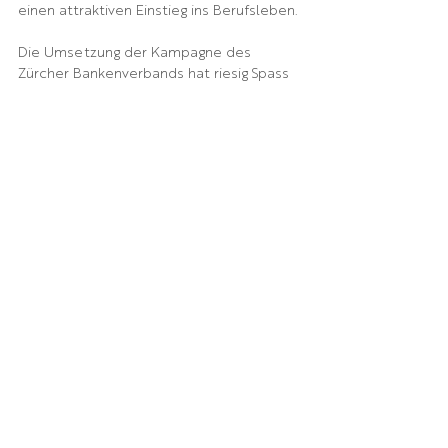
einen attraktiven Einstieg ins Berufsleben.
Die Umsetzung der Kampagne des 
Zürcher Bankenverbands hat riesig Spass 
gemacht – dank eines super Teams und 
topmotivierten Protagonistinnen und 
Protagonisten. Vielen Dank Christian 
Bretscher (Geschäftsführer Zürcher 
Bankenverband), Cathrin Michael (Text), 
Stefan Muggli (Film, Fotos), Benjamin Ogg 
(Webseite, SEO), Marco Pfister (Digital 
Marketing), Stefan Rageth (Social Media),  
Nora Vögeli (Art Direction, Design).
Und vielen Dank an die Protagonistinnen 
unserer Filme: Léonie Hunziker, Andri 
Silberschmidt – sie haben die Banklehre 
mit Berufsmatura gemacht und sind 
erfolgreich ihre Wege gegangen. Lia Mejia 
Blanco, Nina Harju, Maxim Kaczynski, 
Andrej Kolbl, Sophie Krähenmann und 