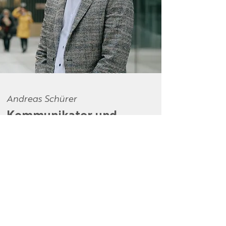
Andreas Schürer
Kommunikator und
Schreiber aus
Leidenschaft
Was bringe ich mit? Lust auf Selbständigkeit und
Unternehmertum. Kreatives Denken in
Kommunikationsprozessen. Breite Klaviatur an
digitalen Ansätzen. Erfahrung im personellen und
kommunikativen Führen von Teams, Projekten